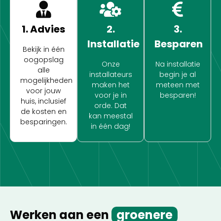
1. Advies
2.
3.
Installatie
Besparen
Bekijk in één
oogopslag
Onze
Na installatie
alle
installateurs
begin je al
mogelijkheden
maken het
meteen met
voor jouw
voor je in
besparen!
huis, inclusief
orde. Dat
de kosten en
kan meestal
besparingen.
in één dag!
Werken aan een
groenere