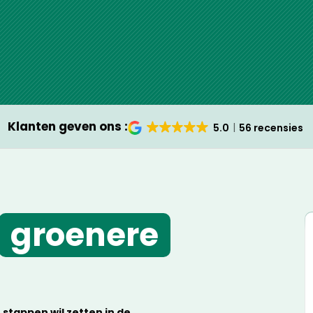
Klanten geven ons :
5.0
56 recensies
groenere
stappen wil zetten in de