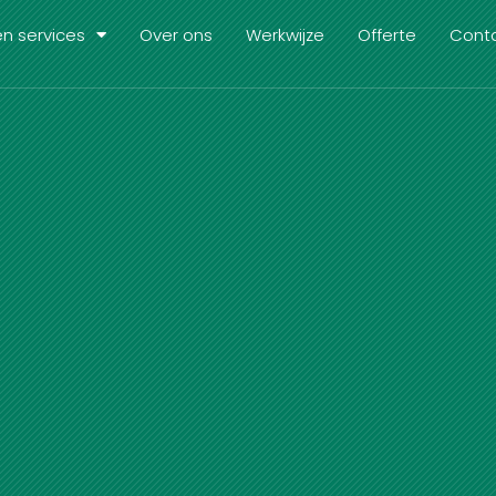
n services
Over ons
Werkwijze
Offerte
Cont