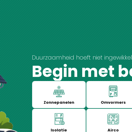
Duurzaamheid hoeft niet ingewikkeld
Begin met b
Zonnepanelen
Omvormers
Isolatie
Airco