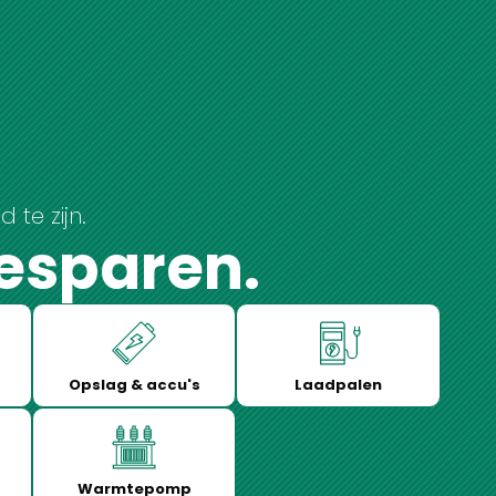
 te zijn.
esparen.
Opslag & accu's
Laadpalen
Warmtepomp