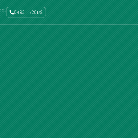
act
0493 - 726172