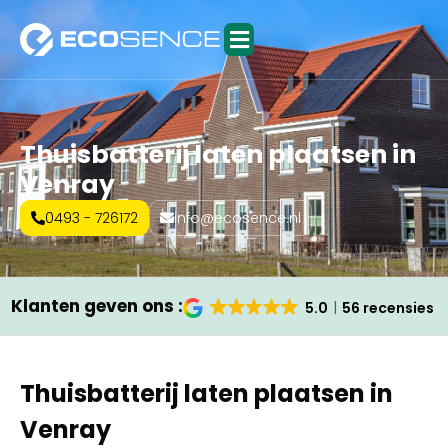
Thuisbatterij laten plaatsen in
Venray
0493 - 726172
info@ecosence.nl
Klanten geven ons :
5.0
56 recensies
Thuisbatterij laten plaatsen in
Venray